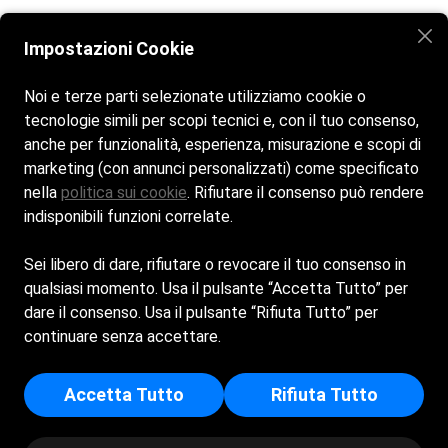
Versione aprile 2025
Impostazioni Cookie
Noi e terze parti selezionate utilizziamo cookie o
tecnologie simili per scopi tecnici e, con il tuo consenso,
anche per funzionalità, esperienza, misurazione e scopi di
Home
La spiaggia
Bar & Ristorante
Galleria
marketing (con annunci personalizzati) come specificato
Contact
nella
politica sui cookie
. Rifiutare il consenso può rendere
indisponibili funzioni correlate.
Siamo aperti tutti i giorni dalle 9:00 alle 19:00
Sei libero di dare, rifiutare o revocare il tuo consenso in
Bagni Doria. Made with love.
qualsiasi momento. Usa il pulsante “Accetta Tutto” per
dare il consenso. Usa il pulsante “Rifiuta Tutto” per
Cookie Policy
Privacy Policy
continuare senza accettare.
BAGNI DORIA DI BRUZZONE ANGELA e C. S.A.S. - Sede
Legale: VIA CAMILLO BENSO CONTE DI CAVOUR 13 - 17031 -
Accetta Tutto
Rifiuta Tutto
ALBENGA (SV) - Iscritta al registro delle imprese di Savona -
p.i/c.f: 00839370095 - Numero REA: SV - 93358