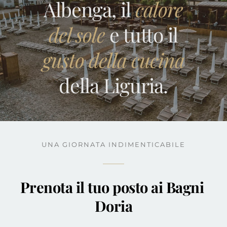
Albenga, il
calore
del sole
e tutto il
gusto della cucina
della Liguria.
UNA GIORNATA INDIMENTICABILE
Prenota il tuo posto ai Bagni 
Doria