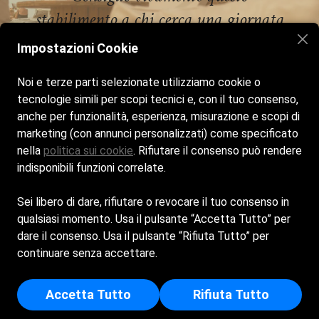
stabilimento a chi cerca una giornata
di vero relax sul mare di Albenga.
Impostazioni Cookie
Noi e terze parti selezionate utilizziamo cookie o
tecnologie simili per scopi tecnici e, con il tuo consenso,
anche per funzionalità, esperienza, misurazione e scopi di
Home
La spiaggia
Bar & Ristorante
Galleria
marketing (con annunci personalizzati) come specificato
Contact
nella
politica sui cookie
. Rifiutare il consenso può rendere
indisponibili funzioni correlate.
Siamo aperti tutti i giorni dalle 9:00 alle 19:00
Sei libero di dare, rifiutare o revocare il tuo consenso in
Bagni Doria. Made with love.
qualsiasi momento. Usa il pulsante “Accetta Tutto” per
dare il consenso. Usa il pulsante “Rifiuta Tutto” per
Cookie Policy
Privacy Policy
continuare senza accettare.
BAGNI DORIA DI BRUZZONE ANGELA e C. S.A.S. - Sede
Legale: VIA CAMILLO BENSO CONTE DI CAVOUR 13 - 17031 -
Accetta Tutto
Rifiuta Tutto
ALBENGA (SV) - Iscritta al registro delle imprese di Savona -
p.i/c.f: 00839370095 - Numero REA: SV - 93358